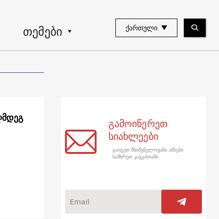
თემები
ᲥᲐᲠᲗᲣᲚᲘ
ღმდეგ
გამოიწერეთ
სიახლეები
გაიგეთ მნიშვნელოვანი ამბები
სამხრეთ კავკასიაში