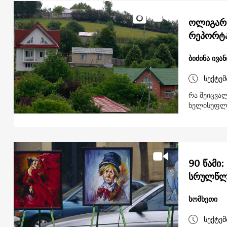
ოლიგარ
რეპორტ
ბიძინა ივა
სექტემ
რა შეიცვალ
ხელისუფლე
90 წამი
სრულწლო
სომხეთი
სექტემ