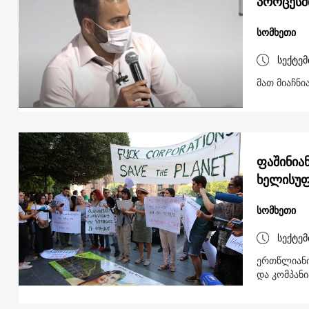
პროცესშ
სომხეთი
სექტემ
მათ მიაჩნ
ფაშინია
ხელისუფ
სომხეთი
სექტემ
ერთწლიანი 
და კომპან