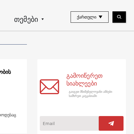
თემები
ᲥᲐᲠᲗᲣᲚᲘ
ობის
გამოიწერეთ
სიახლეები
გაიგეთ მნიშვნელოვანი ამბები
სამხრეთ კავკასიაში
როდესაც