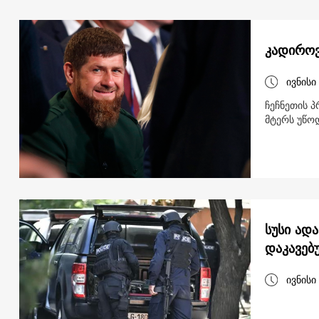
კადიროვ
ივნისი
ჩეჩნეთის 
მტერს უწო
სუსი ად
დაკავებ
ივნისი