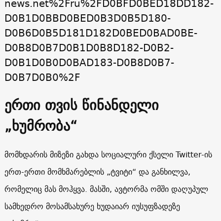
news.net%2Fru%2FD0BFD0BED18DD182-
D0B1D0BBD0BED0B3D0B5D180-
D0B6D0B5D181D182D0BED0BAD0BE-
D0B8D0B7D0B1D0B8D182-D0B2-
D0B1D0B0D0BAD183-D0B8D0B7-
D0B7D0B0%2F
ერთი თვის წინანდელი
„ხუმრობა“
მომხდარის მიზეზი გახდა სოციალური ქსელი Twitter-ის
ერთ-ერთი მომხმარებლის „ტვიტი“ და განხილვა,
რომელიც მას მოჰყვა. მასში, ავტორმა ომში დაღუპულ
სამხედრო მოსამსახურე ხუდაიარ იუსუფზადეზე