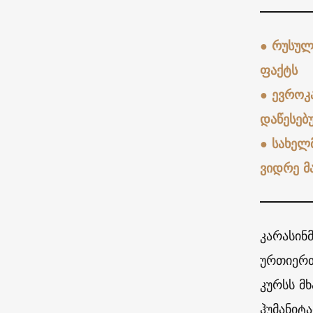
●
რუსულ
ფაქტს
●
ევროკ
დაწესებ
●
სახელ
ვიდრე მ
კარასინ
ურთიერთ
კურსს მ
ჰუმანიტ