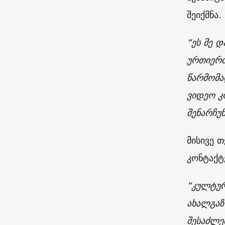
შეიქმნა.
“ეს მე 
ურთიერთ
წარმომა
ვიდეო კ
შენარჩუ
მისივე 
კონტაქტ
“კულტურ
ახალგაზ
შესაძლე