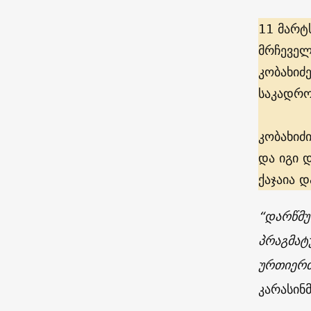
11 მარტ
მრჩეველი
კობახიძ
საკადრო
კობახიძ
და იგი 
ქაჯაია დ
“დარწმუ
პრაგმა
ურთიერთ
კარასინმ