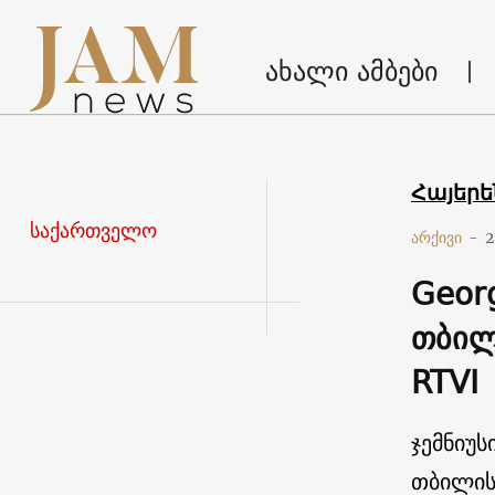
ახალი ამბები
Հայեր
საქართველო
არქივი
-
2
Geor
თბილ
RTVI
ჯემნიუს
თბილის