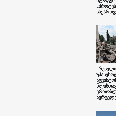
ბლოგები
„პროტეს
საქართ
"რუსული
უპასუხო
აგვისტო
წლისთავ
ერთობლი
ავრცელე