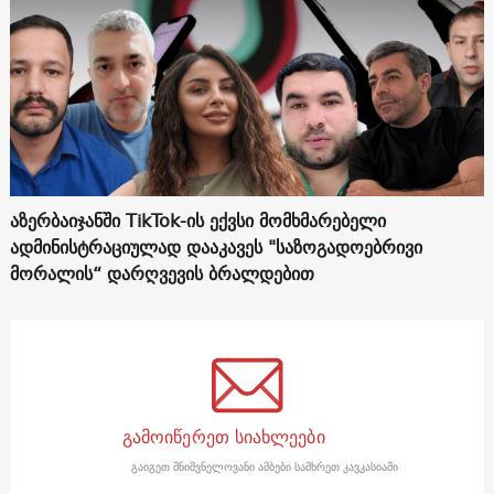
აზერბაიჯანში TikTok-ის ექვსი მომხმარებელი
ადმინისტრაციულად დააკავეს "საზოგადოებრივი
მორალის“ დარღვევის ბრალდებით
გამოიწერეთ სიახლეები
გაიგეთ მნიშვნელოვანი ამბები სამხრეთ კავკასიაში