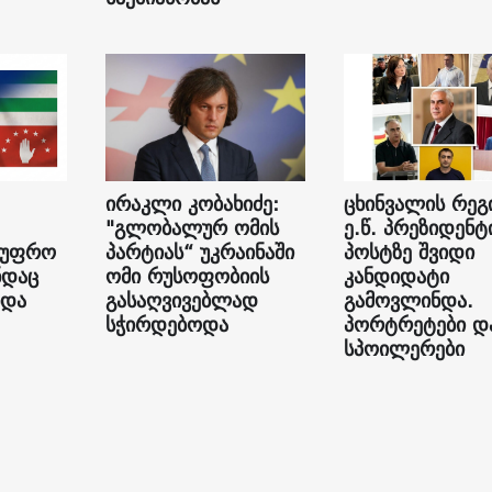
ირაკლი კობახიძე:
ცხინვალის რეგ
"გლობალურ ომის
ე.წ. პრეზიდენტ
 უფრო
პარტიას“ უკრაინაში
პოსტზე შვიდი
ნდაც
ომი რუსოფობიის
კანდიდატი
ნდა
გასაღვივებლად
გამოვლინდა.
სჭირდებოდა
პორტრეტები დ
სპოილერები