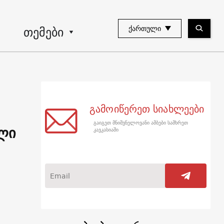
თემები
ᲥᲐᲠᲗᲣᲚᲘ
გამოიწერეთ სიახლეები
გაიგეთ მნიშვნელოვანი ამბები სამხრეთ
ლი
კავკასიაში