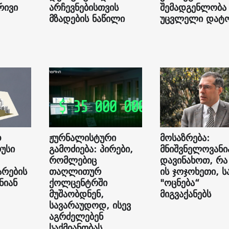
რივი
არჩევნებისთვის
შემადგენლობა
მზადების ნაწილი
უცვლელი დატ
დ
ჟურნალისტური
მოსაზრება:
უსი
გამოძიება: პირები,
მნიშვნელოვანი
რომლებიც
დავინახოთ, რა
არების
თაღლითურ
ის ჯოჯოხეთი, ს
ნიან
ქოლცენტრში
"ოცნება“
მუშაობდნენ,
მიგვაქანებს
სავარაუდოდ, ისევ
აგრძელებენ
საქმიანობას