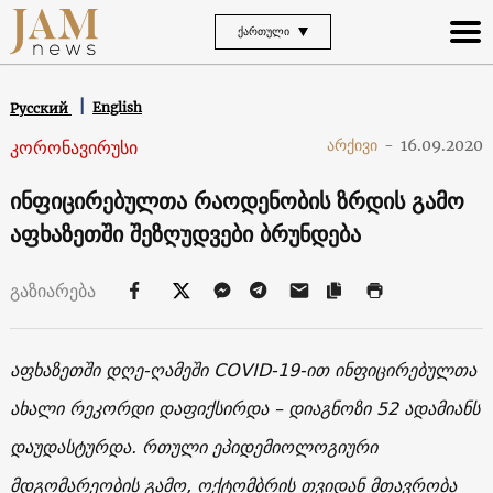
ᲥᲐᲠᲗᲣᲚᲘ
English
Русский
კორონავირუსი
არქივი
-
16.09.2020
ინფიცირებულთა რაოდენობის ზრდის გამო
აფხაზეთში შეზღუდვები ბრუნდება
გაზიარება
აფხაზეთში
დღე-ღამეში
COVID-19-
ით
ინფიცირებულთა
ახალი
რეკორდი დაფიქსირდა
–
დიაგნოზი
52
ადამიანს
დაუდასტურდა
.
რთული
ეპიდემიოლოგიური
მდგომარეობის
გამო
,
ოქტომბრის
თვიდან
მთავრობა