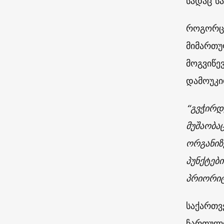
სადაც ს
როგორც 
მიმართუ
მოგვიწე
დამოუკი
“გვჭირდ
მუშაობა
ორგანიზ
პუნქტებ
პრიორიტ
საქართვ
ჩართული