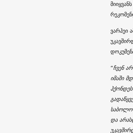
მიიყვან
რეკომენ
ვარჰეი 
უკავშირ
დოკუმენ
“
ჩვენ ა
იმაში მ
ჰქონდეს
გადაწყვ
საბოლოო
და არას
უკავშირ