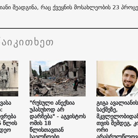
იანი შეადგინა, რაც ქვეყნის მოსახლეობის 23 პროცე
წაიკითხეთ
ვასა
"რუსული ანექსია
გიგა ავალიანის
:
უპასუხოდ არ
საქმეზე,
ვრება
დარჩება" - აგვისტოს
მკვლელობიდან
6 წლის
ომის 18
თვის შემდეგ, კ
იდეო
წლისთავთან
ორი
საელჩოები
არასრულწლოვ