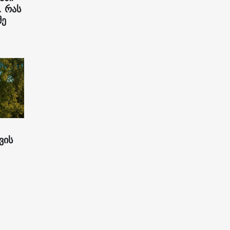
. რას
მე
ვის