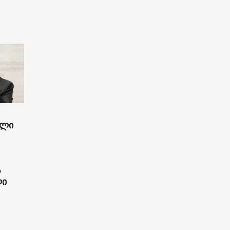
ილი
ს
ლი