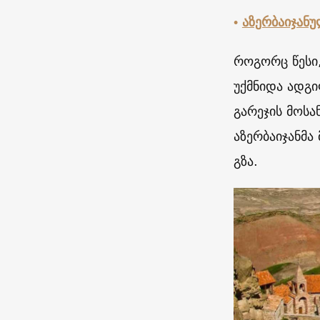
•
აზერბაიჯან
როგორც წესი
უქმნიდა ადგ
გარეჯის მოს
აზერბაიჯანმ
გზა.