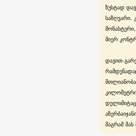
ზუსტად დავ
საზღვარი. 
მონასტერი,
მიერ კონტ
დავით-გარე
რამდენადა
მთლიანობაშ
კილომეტრია
დელიმიტაც
აზერბაიჯან
მაგრამ მას