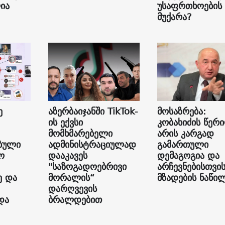
ია
უსაფრთხოების
მუქარა?
ე
აზერბაიჯანში TikTok-
მოსაზრება:
ის ექვსი
კობახიძის წერ
მომხმარებელი
არის კარგად
ბული
ადმინისტრაციულად
გამართული
ო
დააკავეს
დემაგოგია და
"საზოგადოებრივი
არჩევნებისთვი
ე და
მორალის“
მზადების ნაწი
დარღვევის
და
ბრალდებით