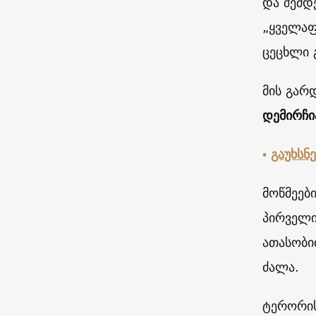
და შემდე
„ყველაფ
ცეცხლი 
მის გარ
დემირჩი
•
გაუხსნ
მოწმეებ
პირველი
ათასობი
ძალა.
ტერორი