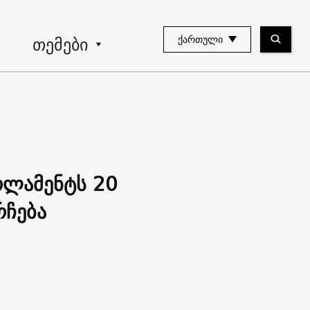
თემები
ᲥᲐᲠᲗᲣᲚᲘ
რლამენტს 20
რჩება