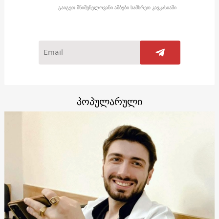
გაიგეთ მნიშვნელოვანი ამბები სამხრეთ კავკასიაში
პოპულარული