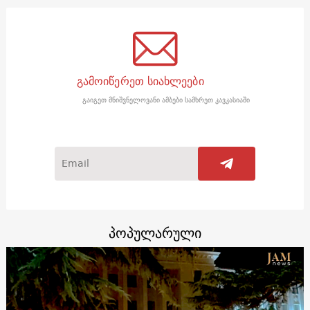
გამოიწერეთ სიახლეები
გაიგეთ მნიშვნელოვანი ამბები სამხრეთ კავკასიაში
პოპულარული