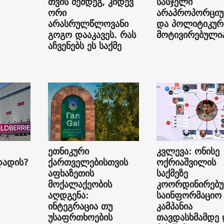
თვის შემდეგ, კიდევ
სასჯელი
ორი
არაპროპორცი
არასრულწლოვანი
და პოლიტიკუ
გოგო დააკავეს. რას
მოტივირებული
აჩვენებს ეს საქმე
ეთნიკური
კვლევა: ონისე
დადის?
ქართველებისთვის
ოქრიაშვილის
აფხაზეთის
საქმეზე
მოქალაქეობის
კოორდინირებ
აღდგენა:
საინფორმაციო
ინტეგრაცია თუ
კამპანია
უსაფრთხოების
თავდასხმამდე 