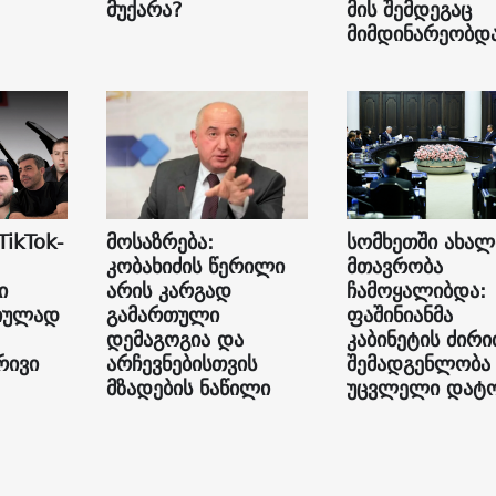
მუქარა?
მის შემდეგაც
მიმდინარეობდ
TikTok-
მოსაზრება:
სომხეთში ახალ
კობახიძის წერილი
მთავრობა
ი
არის კარგად
ჩამოყალიბდა:
იულად
გამართული
ფაშინიანმა
დემაგოგია და
კაბინეტის ძირ
რივი
არჩევნებისთვის
შემადგენლობა
მზადების ნაწილი
უცვლელი დატ