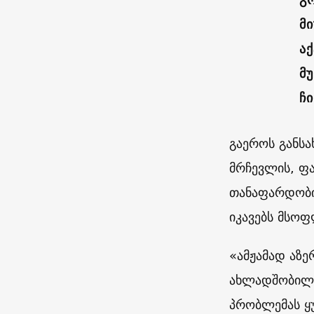
მ
ა
მ
ჩ
გაეროს განს
მრჩევლის, ფა
თანაფარდობი
იკავებს მსო
«ამჟამად აზე
ახლადშობილი 
პრობლემას ყ