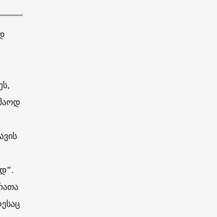
ად
ეს,
კმაოდ
ავის
დ“.
 რათა
დესაც