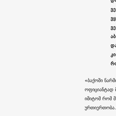
დ
ვ
ვ
ვე
ა
დ
კი
რ
«ბაქოში ნარმ
ოფიციანტად მ
იმიტომ რომ მ
ურთიერთობა. 