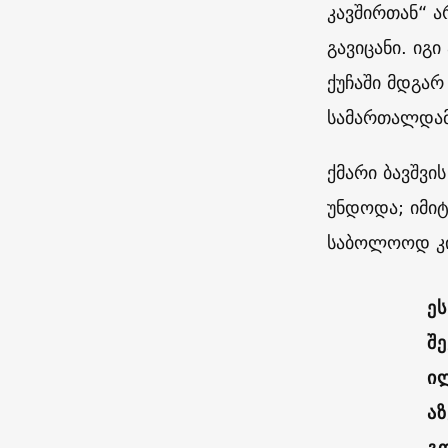
კავშირთან“ ა
გავიცანი. იგ
ქუჩაში მდგა
სამართალდამც
ქმარი ბავშვი
უნდოდა; იმი
საბოლოოდ კი
ე
შე
ი
ა
გ