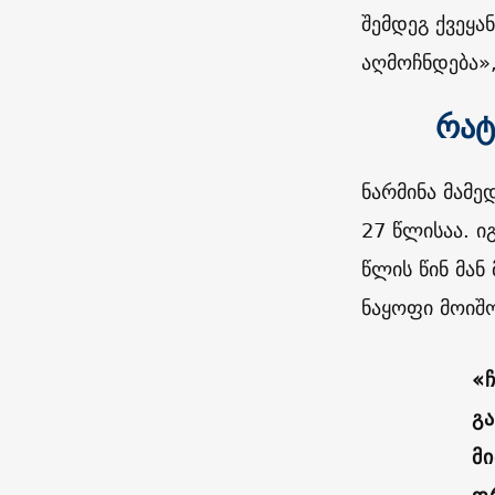
შემდეგ ქვეყ
აღმოჩნდება», 
რატ
ნარმინა მამე
27 წლისაა. ი
წლის წინ მა
ნაყოფი მოიშ
«
გ
მ