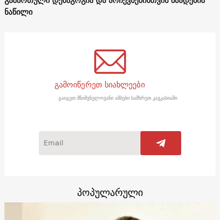
ნაწილი
გამოიწერეთ სიახლეები
გაიგეთ მნიშვნელოვანი ამბები სამხრეთ კავკასიაში
პოპულარული