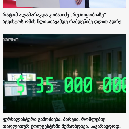
რატომ ალაპარაკდა კობახიძე „რუსოფობიაზე“
აგვისტოს ომის წლისთავამდე რამდენიმე დღით ადრე
ჟურნალისტური გამოძიება: პირები, რომლებიც
თაღლითურ ქოლცენტრში მუშაობდნენ, სავარაუდოდ,