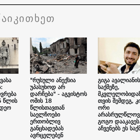
წაიკითხეთ
ვასა
"რუსული ანექსია
გიგა ავალიანის
:
უპასუხოდ არ
საქმეზე,
ვრება
დარჩება" - აგვისტოს
მკვლელობიდან
6 წლის
ომის 18
თვის შემდეგ, კ
იდეო
წლისთავთან
ორი
საელჩოები
არასრულწლოვ
ერთობლივ
გოგო დააკავეს
განცხადებას
აჩვენებს ეს საქ
ავრცელებენ