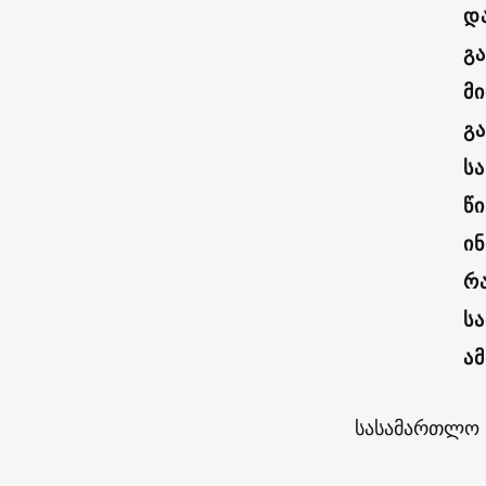
დ
გ
მი
გ
ს
წ
ი
რ
ს
ამ
სასამართლო პ