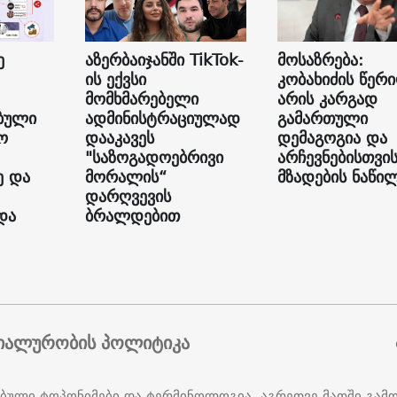
ე
აზერბაიჯანში TikTok-
მოსაზრება:
ის ექვსი
კობახიძის წერ
მომხმარებელი
არის კარგად
ბული
ადმინისტრაციულად
გამართული
ო
დააკავეს
დემაგოგია და
"საზოგადოებრივი
არჩევნებისთვი
ე და
მორალის“
მზადების ნაწი
დარღვევის
და
ბრალდებით
იალურობის პოლიტიკა
ებული ტოპონიმები და ტერმინოლოგია, აგრეთვე მათში გამ