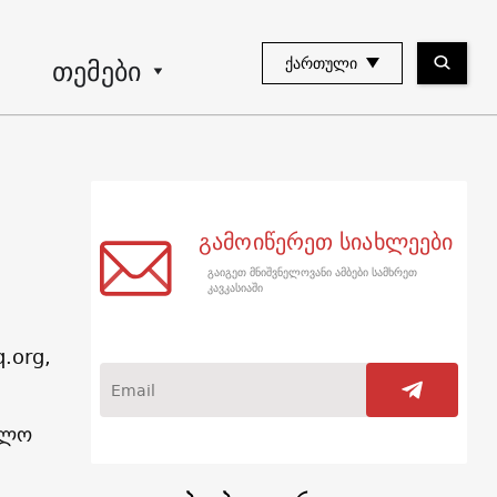
თემები
ᲥᲐᲠᲗᲣᲚᲘ
გამოიწერეთ სიახლეები
გაიგეთ მნიშვნელოვანი ამბები სამხრეთ
კავკასიაში
.org,
თლო