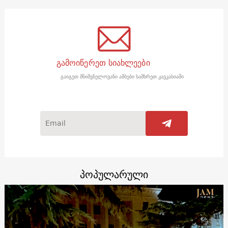
გამოიწერეთ სიახლეები
გაიგეთ მნიშვნელოვანი ამბები სამხრეთ კავკასიაში
პოპულარული