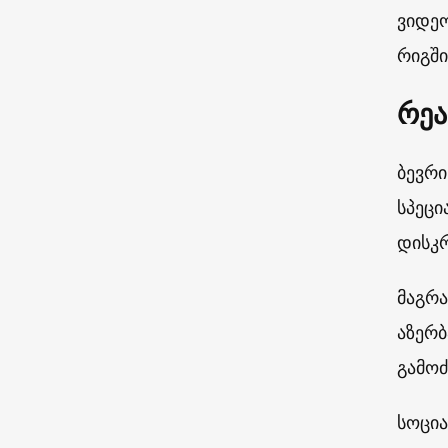
ვიდეო
რიგში
რეა
ბევრი
სპეცი
დისკრ
მაგრა
აზერბ
გამოძ
სოცი