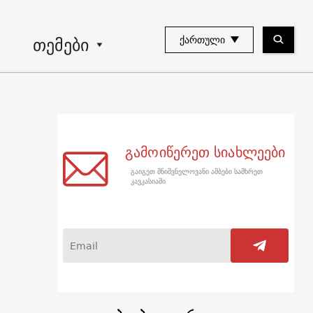
თემები
ᲥᲐᲠᲗᲣᲚᲘ
გამოიწერეთ სიახლეები
გაიგეთ მნიშვნელოვანი ამბები სამხრეთ
კავკასიაში