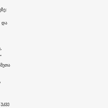
ეზე:
ა და
,
“
ქმეთა
ს
 უკვე