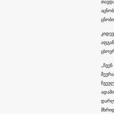
თავდ
აცნობ
ცნობი
კიდევ
აფგან
ცხოვ
„ჩვენ
შეურა
ჩვეულ
ადამი
დარღვ
მხრი