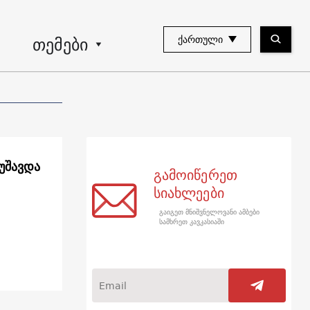
თემები
ᲥᲐᲠᲗᲣᲚᲘ
უშავდა
გამოიწერეთ
სიახლეები
გაიგეთ მნიშვნელოვანი ამბები
სამხრეთ კავკასიაში