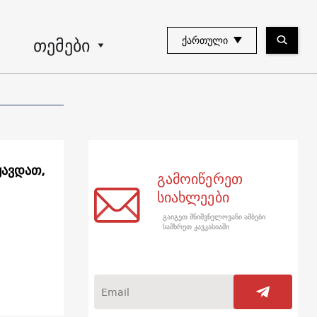
თემები
ᲥᲐᲠᲗᲣᲚᲘ
ყავდათ,
გამოიწერეთ
სიახლეები
გაიგეთ მნიშვნელოვანი ამბები
სამხრეთ კავკასიაში