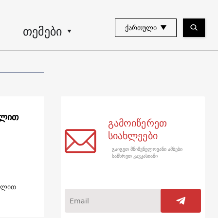
თემები
ᲥᲐᲠᲗᲣᲚᲘ
ილით
გამოიწერეთ
სიახლეები
გაიგეთ მნიშვნელოვანი ამბები
სამხრეთ კავკასიაში
სელით