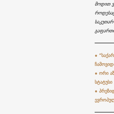
მოდით ვ
როდესაც
საკუთარ
გაფართო
●
“საქა
ჩამოვიდ
●
ორი ა
სტატუსი
●
პრეზი
ევროპულ