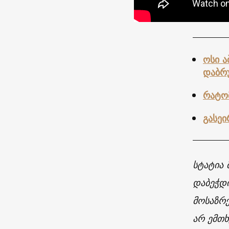
ოსი ა
დაბრ
რატო
გასეი
სტატია 
დაბეჭდ
მოსაზრე
არ ემთხ