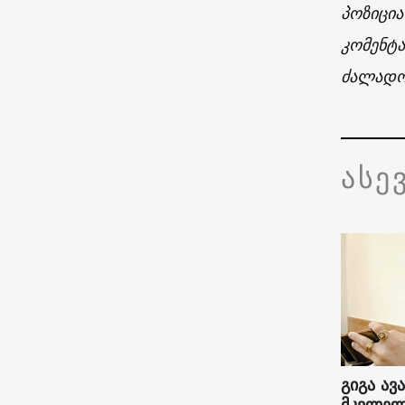
პოზიცია
კომენტა
ძალადობ
ასე
გიგა ავ
მკვლელ