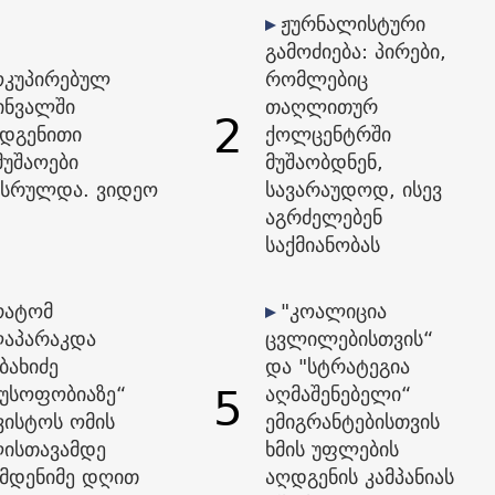
ჟურნალისტური
გამოძიება: პირები,
ოკუპირებულ
რომლებიც
ინვალში
თაღლითურ
2
დგენითი
ქოლცენტრში
მუშაოები
მუშაობდნენ,
სრულდა. ვიდეო
სავარაუდოდ, ისევ
აგრძელებენ
საქმიანობას
რატომ
"კოალიცია
აპარაკდა
ცვლილებისთვის“
ბახიძე
და "სტრატეგია
5
უსოფობიაზე“
აღმაშენებელი“
ვისტოს ომის
ემიგრანტებისთვის
ისთავამდე
ხმის უფლების
მდენიმე დღით
აღდგენის კამპანიას