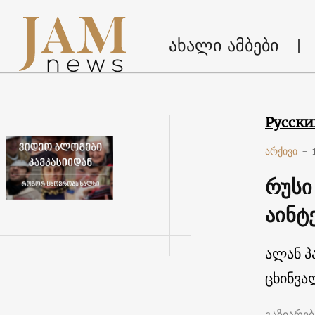
ახალი ამბები
Русск
არქივი
-
რუსი
აინტ
ალან პ
ცხინვა
გაზიარე