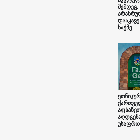
შემდეგ,
არასრუ
დააკავე
საქმე
ეთნიკუ
ქართვე
აფხაზე
აღდგენა
უსაფრთ