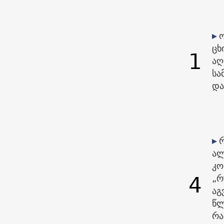
ცხ
1
აღ
სა
და
ალ
კო
4
„რ
აგ
წლ
რა