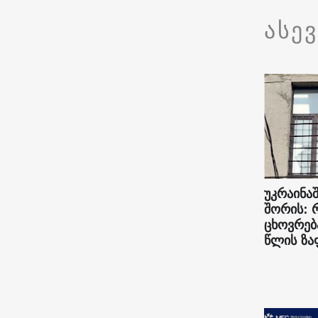
ასე
უკრაინაშ
შორის: 
ცხოვრებ
წლის ზა