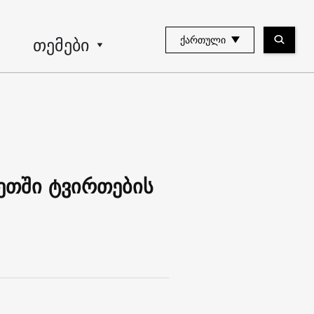
თემები
ᲥᲐᲠᲗᲣᲚᲘ
ეთში ტვირთების