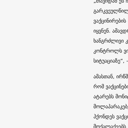
„თავიდან ეს 
გარკვეულწილა
ვაქცინირების
იყვნენ. ამავ
ხანგრძლივი კ
კონტროლს ვი
სიტუაციაზე“, 
ამასთან, ირწ
რომ ვაქცინე
ატარებს მონ
მოლაპარაკებ
ჰქონდეს ვაქც
მოქალაქეებს 