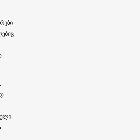
ურები
ლებიც
რ
,
ად
ბული
ს