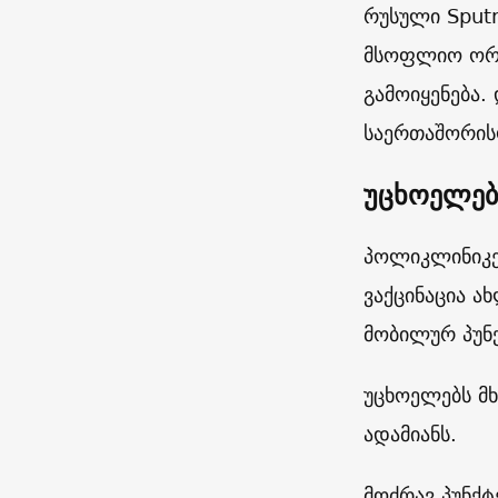
რუსული Sputn
მსოფლიო ორგა
გამოიყენება. 
საერთაშორის
უცხოელები
პოლიკლინიკებ
ვაქცინაცია ა
მობილურ პუნქ
უცხოელებს მხ
ადამიანს.
მოძრავ პუნქტ