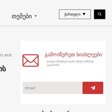
თემები
ᲥᲐᲠᲗᲣᲚᲘ
გამოიწერეთ სიახლეები
07.2021
გაიგეთ მნიშვნელოვანი ამბები სამხრეთ
თს
კავკასიაში