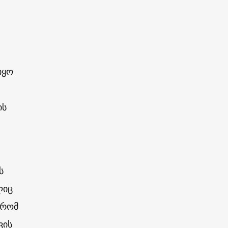
იყო
ის
ს
ლიც
 რომ
ვის