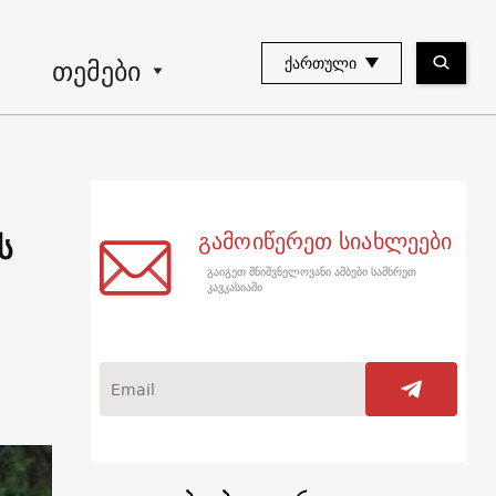
თემები
ᲥᲐᲠᲗᲣᲚᲘ
ს
გამოიწერეთ სიახლეები
გაიგეთ მნიშვნელოვანი ამბები სამხრეთ
კავკასიაში