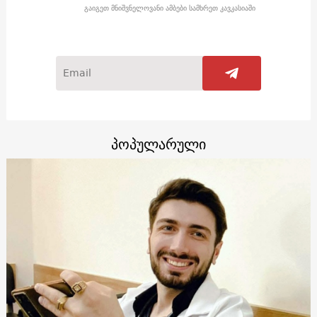
გაიგეთ მნიშვნელოვანი ამბები სამხრეთ კავკასიაში
პოპულარული