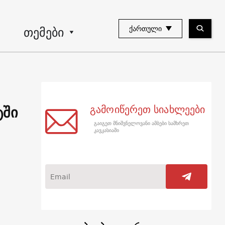
თემები
ᲥᲐᲠᲗᲣᲚᲘ
ტში
გამოიწერეთ სიახლეები
გაიგეთ მნიშვნელოვანი ამბები სამხრეთ
კავკასიაში