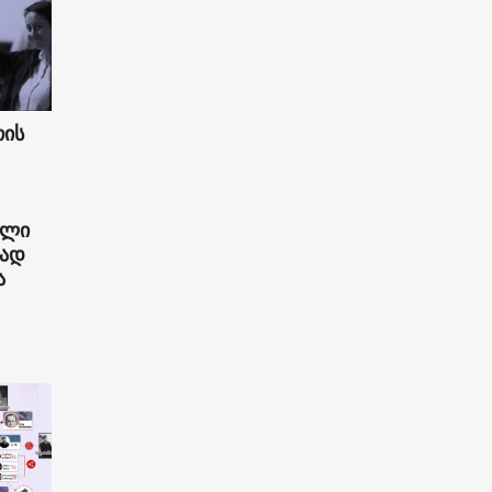
თის
ული
რად
ა