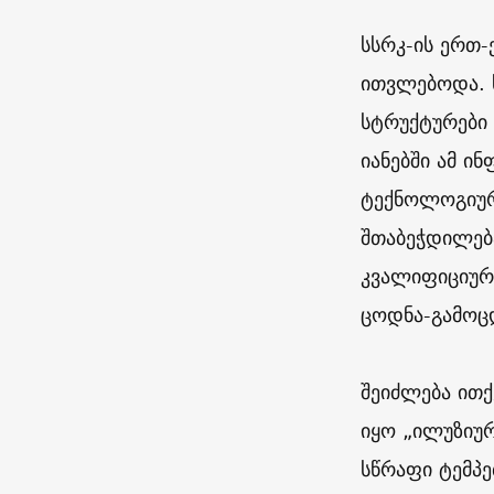
სსრკ-ის ერთ
ითვლებოდა. 
სტრუქტურები 
იანებში ამ ი
ტექნოლოგიური
შთაბეჭდილება
კვალიფიციურ
ცოდნა-გამოც
შეიძლება ითქ
იყო „ილუზიურ
სწრაფი ტემპე