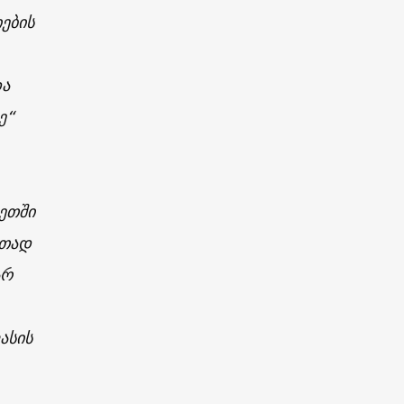
ების
და
ე“
ეთში
ითად
არ
ასის