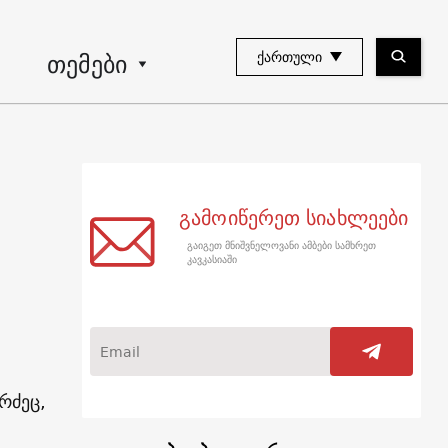
თემები
ᲥᲐᲠᲗᲣᲚᲘ
გამოიწერეთ სიახლეები
გაიგეთ მნიშვნელოვანი ამბები სამხრეთ
კავკასიაში
რძეც,