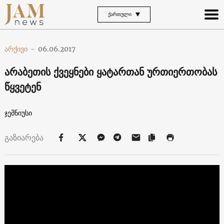
ᲥᲐᲠᲗᲣᲚᲘ
არქივი
-
06.06.2017
არაბეთის ქვეყნები ყატართან ურთიერთობას
წყვეტენ
ჯემნიუსი
გაზიარება