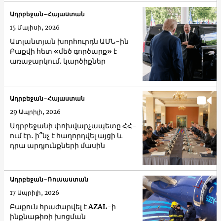
Ադրբեջան-Հայաստան
15 Մայիսի, 2026
Ատլանտյան խորհուրդն ԱՄՆ-ին
Բաքվի հետ «մեծ գործարք» է
առաջարկում. կարծիքներ
Ադրբեջան-Հայաստան
29 Ապրիլի, 2026
Ադրբեջանի փոխվարչապետը ՀՀ-
ում էր․ ի՞նչ է հաղորդվել այցի և
դրա արդյունքների մասին
Ադրբեջան-Ռուսաստան
17 Ապրիլի, 2026
Բաքուն հրաժարվել է AZAL-ի
ինքնաթիռի խոցման