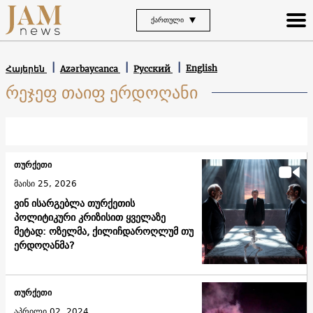
ᲥᲐᲠᲗᲣᲚᲘ
English
Հայերեն
Azərbaycanca
Русский
რეჯეფ თაიფ ერდოღანი
თურქეთი
მაისი 25, 2026
ვინ ისარგებლა თურქეთის
პოლიტიკური კრიზისით ყველაზე
მეტად: ოზელმა, ქილიჩდაროღლუმ თუ
ერდოღანმა?
თურქეთი
აპრილი 02, 2024