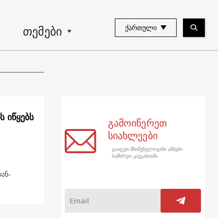
თემები
ᲥᲐᲠᲗᲣᲚᲘ
ს იწყებს
გამოიწერეთ
სიახლეები
გაიგეთ მნიშვნელოვანი ამბები
სამხრეთ კავკასიაში
ან-