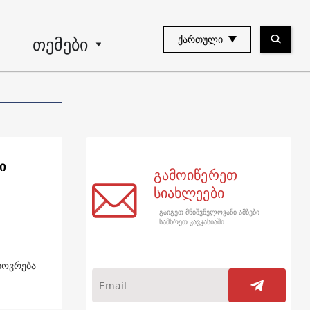
თემები
ᲥᲐᲠᲗᲣᲚᲘ
ი
გამოიწერეთ
სიახლეები
გაიგეთ მნიშვნელოვანი ამბები
სამხრეთ კავკასიაში
ცხოვრება