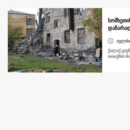
სომხეთი
დაზარალ
ივლის
ქალაქ გიუ
თითქმის მ