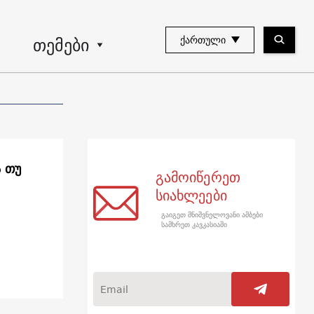
თემები
ᲥᲐᲠᲗᲣᲚᲘ
ა თუ
გამოიწერეთ
სიახლეები
გაიგეთ მნიშვნელოვანი ამბები
სამხრეთ კავკასიაში