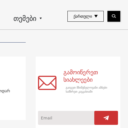
თემები
ᲥᲐᲠᲗᲣᲚᲘ
გამოიწერეთ
სიახლეები
გაიგეთ მნიშვნელოვანი ამბები
ნოდარ
სამხრეთ კავკასიაში