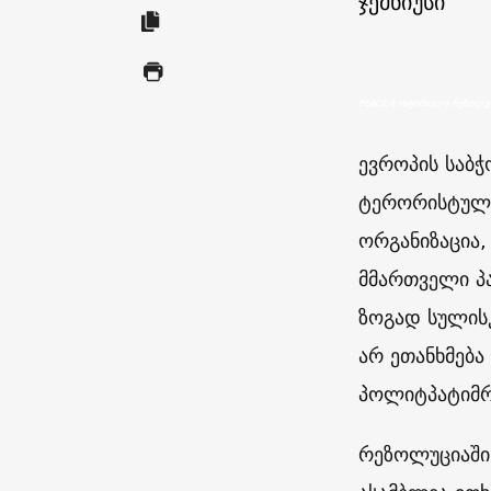
ჯემნიუსი
PEACE-ს ისტორიული რეზოლუ
ევროპის საბჭ
ტერორისტულა
ორგანიზაცია,
მმართველი პა
ზოგად სულისკ
არ ეთანხმება
პოლიტპატიმრო
რეზოლუციაში 