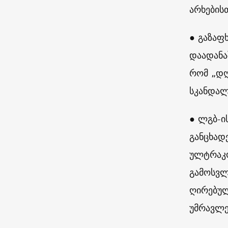
არხების
● გაზაფ
დაადანა
რომ „დღ
სკანდალ
● ლგბ-ი
განცხად
ულტრაკო
გამოსვლ
ღირებულ
უმრავლე