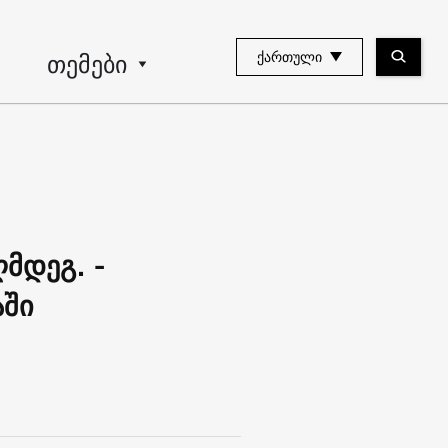
თემები
ᲥᲐᲠᲗᲣᲚᲘ
მდეგ. -
აში