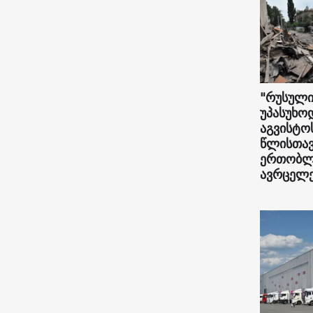
"რუსული
უპასუხო
აგვისტო
წლისთავ
ერთობლი
ავრცელე