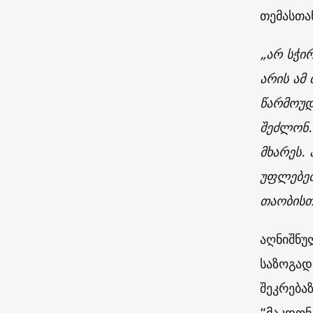
თემასთა
„არ სჭი
არის ამ 
წარმოუდ
შეძლონ.
მხარეს.
უფლებებ
თაობისთ
აღნიშნუ
საზოგად
შეკრება
“მაკდონ