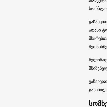
პირველი
ხორბლის
ყაზახეთ
ათასი ტ
მხარესთ
შეთანხმ
წელიწად
მნიშვნე
ყაზახეთ
განიხილ
სომხ