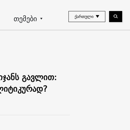
თემები
ᲥᲐᲠᲗᲣᲚᲘ
იჯანს გავლით:
ოლიტიკურად?