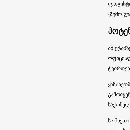
ლოგისტი
(ზემო ლ
პოტე
ამ ეტაპ
ოფიციალ
ტვირთებ
ყაზახეთ
გამოიყე
საქონელ
სომხეთი