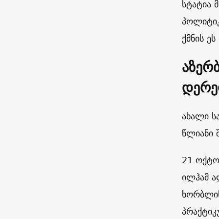
სტატია 
პოლიტიკ
ქმნის ე
აზერ
დერე
ახალი ს
წლიანი 
21 ოქტო
ილჰამ ა
ხორბლის
პრაქტიკ