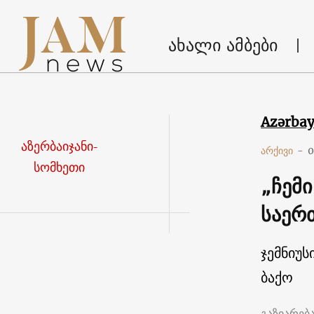
ახალი ამბები
Azərba
აზერბაიჯანი-
არქივი
-
0
სომხეთი
„ჩემ
საერ
ჯემნიუს
ბაქო
გაზიარებ