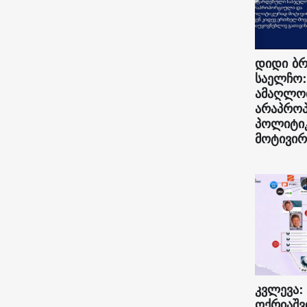
დიდი ბრ
საელჩო:
ამაღლო
არაპრო
პოლიტი
მოტივირ
კვლევა:
ოქრიაშვ