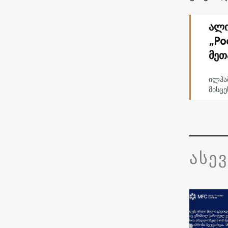
ალი
„Ро
მეთ
ილჰა
მისცე
ასე