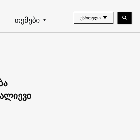
თემები
ᲥᲐᲠᲗᲣᲚᲘ
ბა
 ალიევი