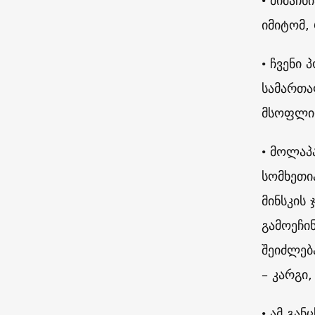
• მიმაჩნ
იმიტომ,
• ჩვენი
სამართა
მსოფლიო
• მოლაპა
სომხეთი
მინსკის
გამოეჩი
შეიძლებ
– კარგი
• ამ გან