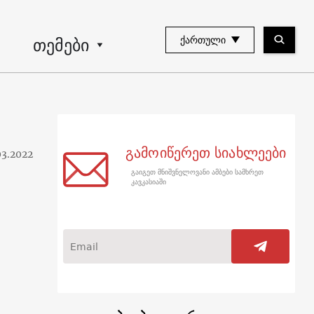
თემები
ᲥᲐᲠᲗᲣᲚᲘ
გამოიწერეთ სიახლეები
03.2022
გაიგეთ მნიშვნელოვანი ამბები სამხრეთ
კავკასიაში