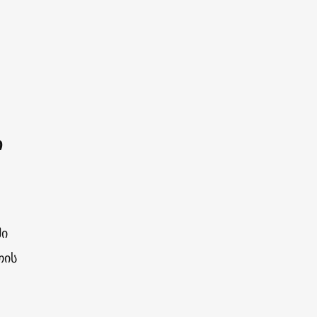
ი
ში
თის