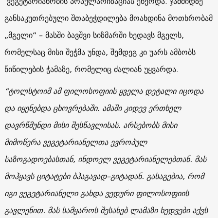
ვეგეტარიანობის პოპულარიზაციას ეწეოდა. ჯამშიდზე
განსაკუთრებული შთაბეჭდილება მოახდინა მოთხრობამ
„მგელი“ – მასში ბავშვი სიზმარში ხედავს მგელს,
რომელსაც მისი შეჭმა უნდა, შემდეგ კი უარს ამბობს
წიწილების ჭამაზე, რომელიც ძალიან უყვარდა.
“
ტოლსტოიმ
ამ
ფილოსოფიის
ყველა
დეტალი
იცოდა
და
იყენებდა
ცხოვრებაში
.
ამაში
კიდევ
ერთხელ
დავრწმუნდი
მისი
შესწავლისას
.
არსებობს
მისი
მიმოწერა
ვეგეტარიანელთა
ევროპულ
საზოგადოებასთან
,
ინდოელ
ვეგეტარიანელებთან
.
მას
მოჰყავს
ციტატები
ბჰაგავად
–
გიტადან
.
გასაგებია
,
რომ
იგი
ვეგეტარიანელი
გახდა
ვედური
ფილოსოფიის
გავლენით
.
მას
სამყაროს
შესახებ
ლამაზი
ხედვები
აქვს