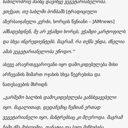
ნაწილობრივ
მაინც
დავიწყე
ვეგეტარიანელობა
.
ვთქვათ
,
თუ
სახლში
ბოზბაშს
[ტრადიციული
აზერბაიჯანული კერძი, ხორცის წვნიანი – JAMnews]
ამზადებდნენ
,
მე
არ
ვჭამდი
ხორცს
,
ვჭამდი
კარტოფილს
და
სხვა
ინგრედიენტებს
.
მაგრამ
,
რა
თქმა
უნდა
,
ძნელია
ამას
ვეგეტარიანელობა
უწოდო
.”
ასევე არაერთგვაროვანი იყო დამოკიდებულება მისი
არჩევანის მიმართ ოჯახის სხვა წევრებისა და
ნათესავების მხრიდნ.
„
გარშემო
ხალხის
დამოკიდებულება
განსხვავებული
იყო
.
მაგალითად
,
დედაჩემიც
ჩემთან
ერთად
ვეგეტარიანელი
იყო
,
მანტრებსაც
კი
მღეროდა
.
მაგრამ
ჩემი
ძმა
მუსლიმია
,
ფანატია
და
სულ
მეჩხუბება
.