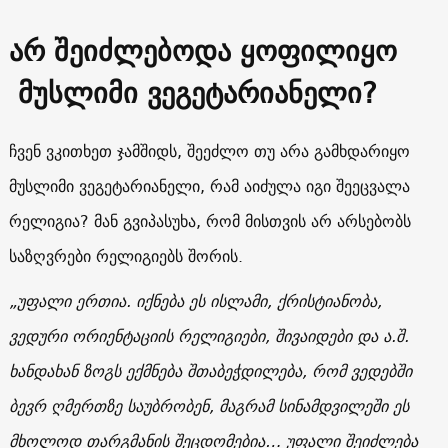
არ შეიძლებოდა ყოფილიყო
მუსლიმი ვეგეტარიანელი?
ჩვენ ვკითხეთ ჯამშიდს, შეეძლო თუ არა გამხდარიყო
მუსლიმი ვეგეტარიანელი, რამ აიძულა იგი შეეცვალა
რელიგია? მან გვიპასუხა, რომ მისთვის არ არსებობს
საზღვრები რელიგიებს შორის.
„
უფალი
ერთია
.
იქნება
ეს
ისლამი
,
ქრისტიანობა
,
ვედური
ორიენტაციის
რელიგიები
,
შივაიდები
და
ა
.
შ
.
ხანდახან
ზოგს
ექმნება
შთაბეჭდილება
,
რომ
ვედებში
ბევრ
ღმერთზე
საუბრობენ
,
მაგრამ
სინამდვილეში
ეს
მხოლოდ
თარგმანის
შეცდომებია
…
უფალი
შეიძლება