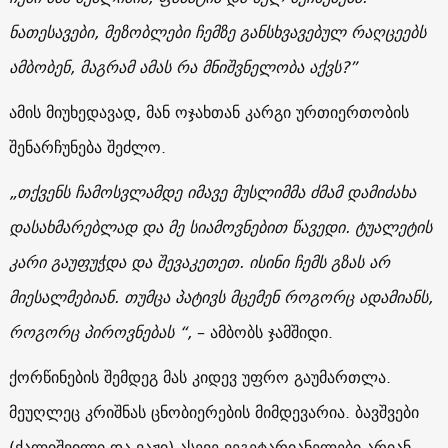
ნათესავები
,
მეზობლები
ჩემზე
განსხვავებულ
რაღცეებს
ამბობენ
,
მაგრამ
ამას
რა
მნიშვნელობა
აქვს
?”
ამის მიუხედავად, მან ოჯახთან კარგი ურთიერთობის
შენარჩუნება შეძლო.
„
თქვენს
ჩამოსვლამდე
იმავე
მუსლიმმა
ძმამ
დამიძახა
დასახმარებლად
და
მე
სიამოვნებით
წავედი
.
ტუალეტის
კარი
გაუფუჭდა
და
შევაკეთეთ
.
ისინი
ჩემს
გზას
არ
მიესალმებიან
.
თუმცა
პატივს
მცემენ
როგორც
ადამიანს
,
როგორც
პიროვნებას
“,
– ამბობს ჯამშიდი.
ქორწინების შემდეგ მას კიდევ უფრო გაუმართლა.
მეუღლეც კრიშნას ცნობიერების მიმდევარია. ბავშვები
(ქალიშვილი და ვაჟი) ასევე ვეგეტარიანელები არიან.