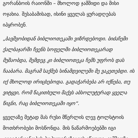
გორანბოის რაიონში – მხოლოდ ჯამშიდი და მისი
ოჯახია. შესაბამისად, ისინი ყველას ყურადღებას
იპყრობენ.
„
ბავშვობიდან
ბიბლიოთეკაში
ვიზრდებოდი
.
ბიძაჩემი
ქალბაჯარში
ჩვენს
სოფელში
ბიბლიოთეკარად
მუშაობდა
,
შემდეგ
კი
ბიბლიოთეკა
ჩემს
უფროს
დას
ჩააბარა
.
მაგრამ
საქმეს
სინამდვილეში
მე
ვაკეთებდი
.
ის
იქ
მხოლოდ
ირიცხებოდა
.
გადაჭარბება
არ
იქნება
,
თუ
ვიტყვი
,
რომ
წაკითხული
მაქვს
აბსოლუტურად
ყველა
წიგნი
,
რაც
ბიბლიოთეკაში
იყო
“.
ყველაზე მეტად მას რუსი მწერლის ლევ ტოლსტოის
მოთხრობები მოსწონდა. მის ნაწარმოებებში იგი