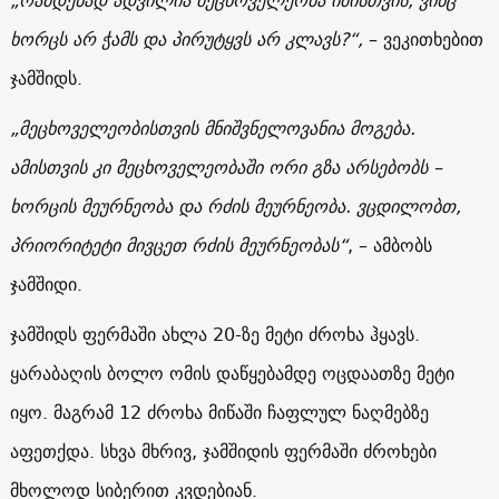
„
რამდენად
ადვილია
მეცხოველეობა
იმისთვის
,
ვინც
ხორცს
არ
ჭამს
და
პირუტყვს
არ
კლავს
?“,
– ვეკითხებით
ჯამშიდს.
„
მეცხოველეობისთვის
მნიშვნელოვანია
მოგება
.
ამისთვის
კი
მეცხოველეობაში
ორი
გზა
არსებობს
–
ხორცის
მეურნეობა
და
რძის
მეურნეობა
.
ვცდილობთ
,
პრიორიტეტი
მივცეთ
რძის
მეურნეობას
“
, – ამბობს
ჯამშიდი.
ჯამშიდს ფერმაში ახლა 20-ზე მეტი ძროხა ჰყავს.
ყარაბაღის ბოლო ომის დაწყებამდე ოცდაათზე მეტი
იყო. მაგრამ 12 ძროხა მიწაში ჩაფლულ ნაღმებზე
აფეთქდა. სხვა მხრივ, ჯამშიდის ფერმაში ძროხები
მხოლოდ სიბერით კვდებიან.