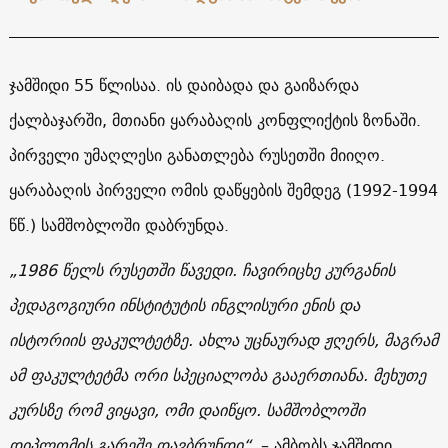
ჯამშიდი 55 წლისაა. ის დაიბადა და გაიზარდა
ქალბაჯარში, მთიანი ყარაბაღის კონფლიქტის ზონაში.
პირველი უმაღლესი განათლება რუსეთში მიიღო.
ყარაბაღის პირველი ომის დაწყების შემდეგ (1992-1994
წწ.) სამშობლოში დაბრუნდა.
„1986
წელს
რუსეთში
წავედი
.
ჩავირიცხე
კურგანის
პედაგოგიური
ინსტიტუტის
ინგლისური
ენის
და
ისტორიის
ფაკულტეტზე
.
ახლა
უცნაურად
ჟღერს
,
მაგრამ
ამ
ფაკულტეტმა
ორი
სპეციალობა
გააერთიანა
.
მეხუთე
კურსზე
რომ
ვიყავი
,
ომი
დაიწყო
.
სამშობლოში
დიპლომის
გარეშე
დავბრუნდი
“
, – ამბობს ჯამშიდი.