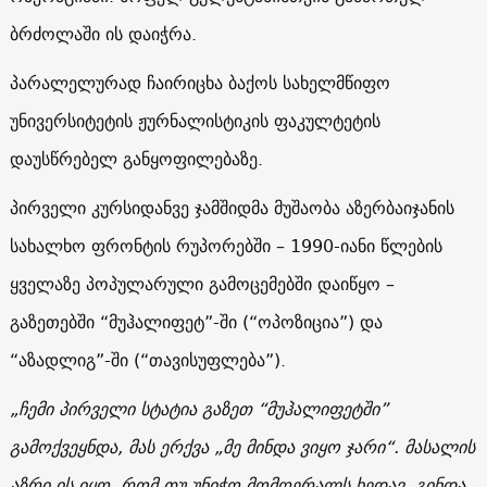
ბრძოლაში ის დაიჭრა.
პარალელურად ჩაირიცხა ბაქოს სახელმწიფო
უნივერსიტეტის ჟურნალისტიკის ფაკულტეტის
დაუსწრებელ განყოფილებაზე.
პირველი კურსიდანვე ჯამშიდმა მუშაობა აზერბაიჯანის
სახალხო ფრონტის რუპორებში – 1990-იანი წლების
ყველაზე პოპულარული გამოცემებში დაიწყო –
გაზეთებში “მუჰალიფეტ”-ში (“ოპოზიცია”) და
“აზადლიგ”-ში (“თავისუფლება”).
„
ჩემი
პირველი
სტატია
გაზეთ
“
მუჰალიფეტში
”
გამოქვეყნდა
,
მას
ერქვა
„
მე
მინდა
ვიყო
ჯარი
“.
მასალის
აზრი
ის
იყო
,
რომ
თუ
უნიჭო
მომღერალს
ხედავ
,
გინდა