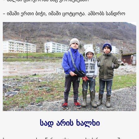
– იმაში ერთი ბიჭი, იმაში ცოტცოტა. ამბობს სანდრო
სად არის ხალხი