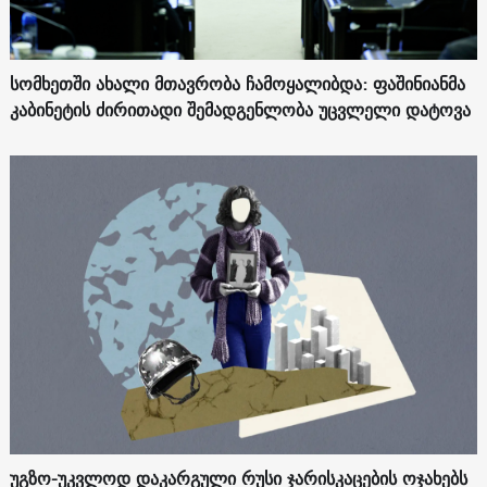
სომხეთში ახალი მთავრობა ჩამოყალიბდა: ფაშინიანმა
კაბინეტის ძირითადი შემადგენლობა უცვლელი დატოვა
უგზო-უკვლოდ დაკარგული რუსი ჯარისკაცების ოჯახებს