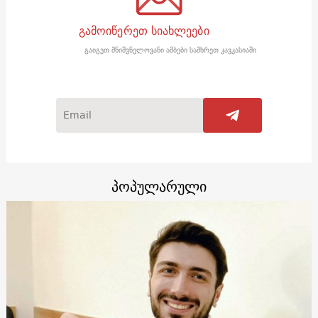
გამოიწერეთ სიახლეები
გაიგეთ მნიშვნელოვანი ამბები სამხრეთ კავკასიაში
პოპულარული